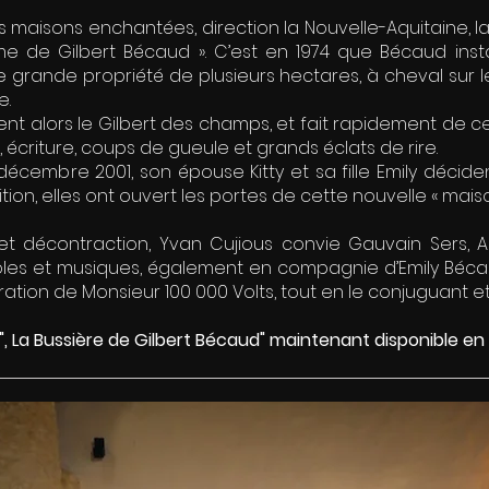
 maisons enchantées, direction la Nouvelle-Aquitaine, la
 de Gilbert Bécaud ». C’est en 1974 que Bécaud instal
e grande propriété de plusieurs hectares, à cheval sur 
e.
ient alors le Gilbert des champs, et fait rapidement de 
 écriture, coups de gueule et grands éclats de rire.
décembre 2001, son épouse Kitty et sa fille Emily décide
ition, elles ont ouvert les portes de cette nouvelle « ma
 et décontraction, Yvan Cujious convie Gauvain Sers, 
oles et musiques, également en compagnie d’Emily Bécau
iration de Monsieur 100 000 Volts, tout en le conjuguant e
 La Bussière de Gilbert Bécaud" maintenant disponible en