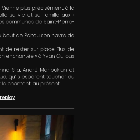
 Vienne plus précisément, à la
le sa vie et sa famille aux «
les communes de Saint-Pierre-
ce bout de Poitou son havre de
nt de rester sur place. Plus de
ison enchantée » à Yvan Cujious
Anne Sila, André Manoukian et
d, qu’ils espèrent toucher du
t le chantant, au présent.
replay