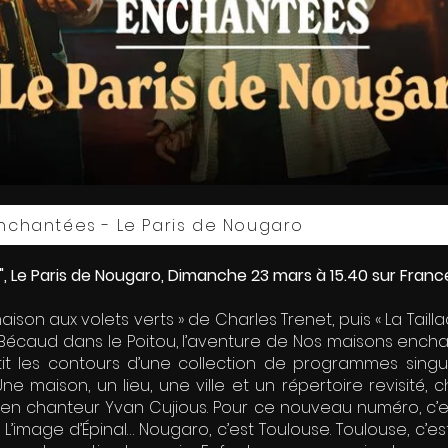
Enchantées - Le Paris de Nougaro
 Le Paris de Nougaro, Dimanche 23 mars à 15.40 sur France
son aux volets verts » de Charles Trenet, puis « La Tailla
t Bécaud dans le Poitou, l’aventure de Nos maisons encha
it les contours d’une collection de programmes singulie
Une maison, un lieu, une ville et un répertoire revisité
icien chanteur Yvan Cujious. Pour ce nouveau numéro, 
’image d’Épinal… Nougaro, c’est Toulouse. Toulouse, c’es