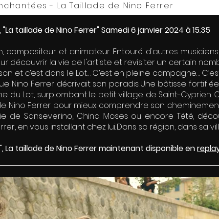
nchantées - La Taillade de Nino Ferrer
La taillade de Nino Ferrer" Samedi 6 janvier 2024 à 15.35
, compositeur et animateur. Entouré d'autres musiciens, 
r découvrir la vie de l'artiste et revisiter un certain no
ison et c’est dans le Lot… C’est en pleine campagne… C’est
ue Nino Ferrer décrivait son paradis. Une bâtisse fortifi
ne du Lot, surplombant le petit village de Saint-Cyprien. 
 de Nino Ferrer pour mieux comprendre son cheminement
ie de Sanseverino, China Moses ou encore Tété, découv
errer, en vous installant chez lui. Dans sa région, dans sa v
 La taillade de Nino Ferrer maintenant disponible en
repla