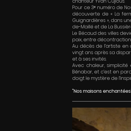
chanteur Yvan Cujious.
Pour ce 3ᵉ numéro de Nos
découverte de « La ferme
Guignardières », dans un
de-Maillé et de La Bussièr
Le Bécaud des villes dev
paix, entre décontraction,
Au décès de l’artiste en 
vingt ans après sa dispar
et à ses invités.
Avec chaleur, simplicité
Bénabar, et c’est en par
doigt le mystère de l’insp
"Nos maisons enchantées",