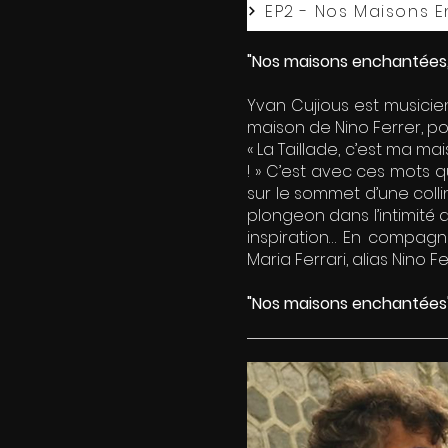
EP2 - Nos Maisons E
"Nos maisons enchantées, "
Yvan Cujious est musicien
maison de Nino Ferrer, pou
« La Taillade, c’est ma ma
! » C’est avec ces mots q
sur le sommet d’une colli
plongeon dans l’intimité
inspiration… En compagn
Maria Ferrari, alias Nino F
"Nos maisons enchantées",