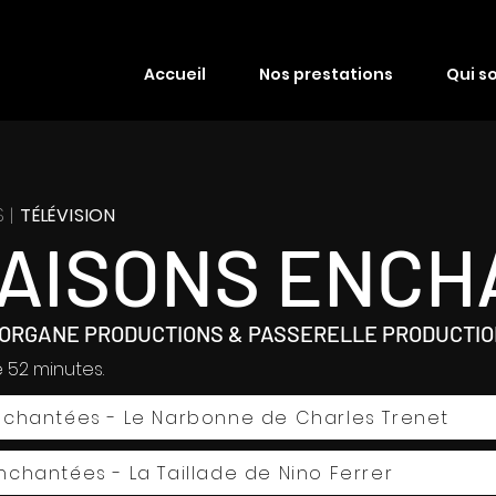
Accueil
Nos prestations
Qui s
 |
TÉLÉVISION
AISONS ENCH
 MORGANE PRODUCTIONS & PASSERELLE PRODUCTI
 52 minutes.
Enchantées - Le Narbonne de Charles Trenet
nchantées - La Taillade de Nino Ferrer