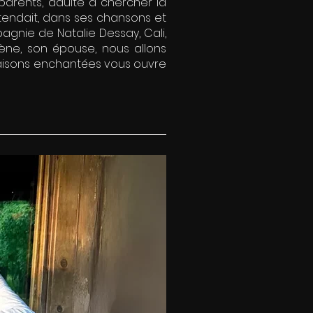
parents, adulte à chercher la
ttendait, dans ses chansons et
agnie de Natalie Dessay, Cali,
élène, son épouse, nous allons
 maisons enchantées vous ouvre