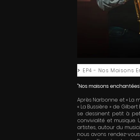
EP4 - Nos Maisons 
"Nos maisons enchantées",
Après Narbonne et « La mai
« La Bussière » de Gilber
se dessinent petit à pet
convivialité et musique. 
artistes, autour du mus
nous avons rendez-vous. L